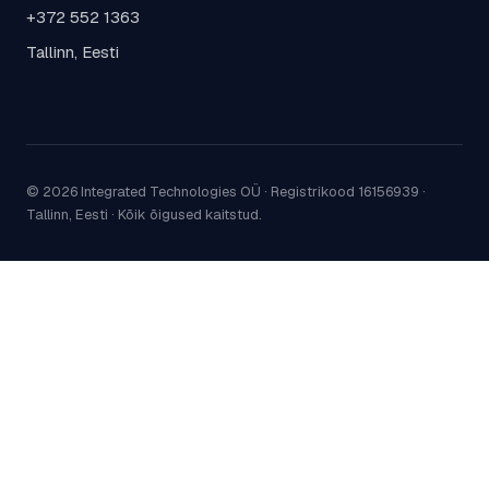
+372 552 1363
Tallinn, Eesti
© 2026 Integrated Technologies OÜ ·
Registrikood 16156939
·
Tallinn, Eesti
·
Kõik õigused kaitstud.