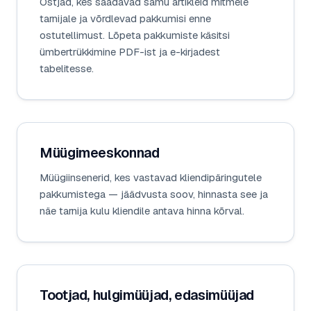
Ostjad, kes saadavad samu artikleid mitmele
tarnijale ja võrdlevad pakkumisi enne
ostutellimust. Lõpeta pakkumiste käsitsi
ümbertrükkimine PDF-ist ja e-kirjadest
tabelitesse.
Müügimeeskonnad
Müügiinsenerid, kes vastavad kliendipäringutele
pakkumistega — jäädvusta soov, hinnasta see ja
näe tarnija kulu kliendile antava hinna kõrval.
Tootjad, hulgimüüjad, edasimüüjad