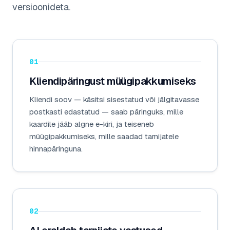
versioonideta.
01
Kliendipäringust müügipakkumiseks
Kliendi soov — käsitsi sisestatud või jälgitavasse
postkasti edastatud — saab päringuks, mille
kaardile jääb algne e-kiri, ja teiseneb
müügipakkumiseks, mille saadad tarnijatele
hinnapäringuna.
02