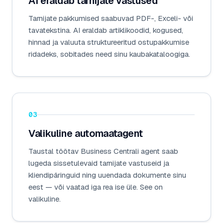
AI eraldab tarnijate vastused
Tarnijate pakkumised saabuvad PDF-, Exceli- või
tavatekstina. AI eraldab artiklikoodid, kogused,
hinnad ja valuuta struktureeritud ostupakkumise
ridadeks, sobitades need sinu kaubakataloogiga.
03
Valikuline automaatagent
Taustal töötav Business Centrali agent saab
lugeda sissetulevaid tarnijate vastuseid ja
kliendipäringuid ning uuendada dokumente sinu
eest — või vaatad iga rea ise üle. See on
valikuline.