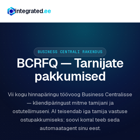
integrated
.ee
BUSINESS CENTRALI RAKENDUS
BCRFQ — Tarnijate
pakkumised
Vii kogu hinnapäringu töövoog Business Centralisse
— kliendipäringust mitme tarnijani ja
ostutellimuseni. AI teisendab iga tarnija vastuse
ostupakkumiseks; soovi korral teeb seda
automaatagent sinu eest.