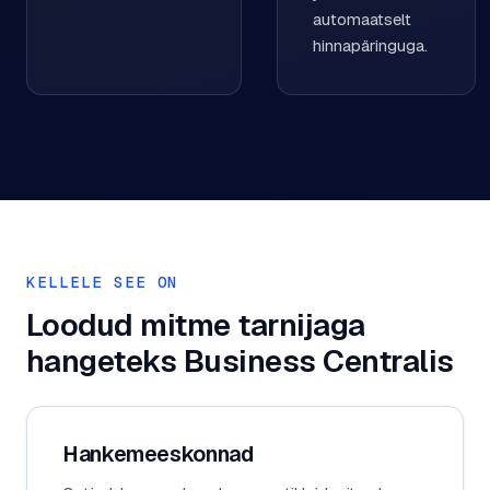
automaatselt
hinnapäringuga.
KELLELE SEE ON
Loodud mitme tarnijaga
hangeteks Business Centralis
Hankemeeskonnad