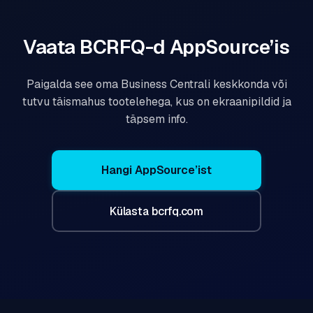
Vaata BCRFQ-d AppSource’is
Paigalda see oma Business Centrali keskkonda või
tutvu täismahus tootelehega, kus on ekraanipildid ja
täpsem info.
Hangi AppSource’ist
Külasta bcrfq.com