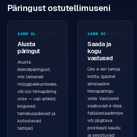
Päringust ostutellimuseni
SAMM 01
SAMM 02
Alusta
Saada ja
päringut
kogu
vastused
Alusta
Üks e-kiri tarnija
kliendipäringust,
kohta, igaühel
mis teiseneb
ainulaadne
müügipakkumiseks,
hinnapäringu
või loo hinnapäring
viide. Vastused
otse — vali artiklid,
saabuvad e-kirja,
kogused,
failiüleslaadimise
tarnekuupäevad ja
või jälgitava
kutsutavad
postkasti kaudu
tarnijad.
ja seostuvad