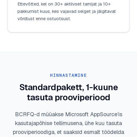
Ettevõtted, kel on 30+ aktiivset tarnijat ja 10+
pakkumist kuus, kes vajavad selget ja jälgitavat
võrdlust enne ostuotsust.
HINNASTAMINE
Standardpakett, 1-kuune
tasuta prooviperiood
BCRFQ-d müüakse Microsoft AppSource’is
kasutajapõhise tellimusena, ühe kuu tasuta
prooviperioodiga, et saaksid esmalt töödelda