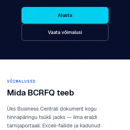
Alusta
Vaata võimalusi
VÕIMALUSED
Mida BCRFQ teeb
Üks Business Centrali dokument kogu
hinnapäringu tsükli jaoks — ilma eraldi
tarnijaportaali, Exceli-failide ja kadunud