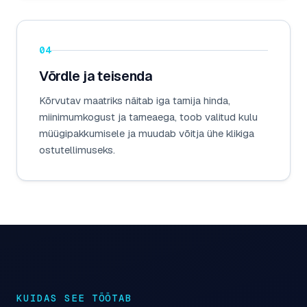
04
Võrdle ja teisenda
Kõrvutav maatriks näitab iga tarnija hinda,
miinimumkogust ja tarneaega, toob valitud kulu
müügipakkumisele ja muudab võitja ühe klikiga
ostutellimuseks.
KUIDAS SEE TÖÖTAB